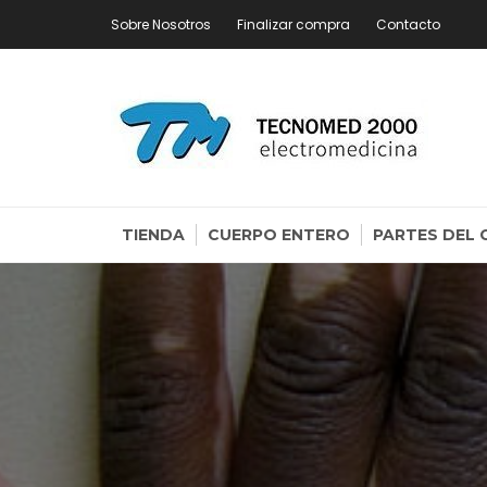
Skip
Sobre Nosotros
Finalizar compra
Contacto
to
content
CA
20
TIENDA
CUERPO ENTERO
PARTES DEL 