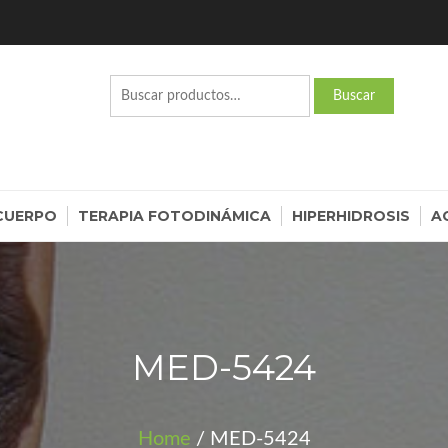
BINAS Y EQUIPOS DE FO
Buscar
Buscar
por:
00
CUERPO
TERAPIA FOTODINÁMICA
HIPERHIDROSIS
A
MED-5424
Home
/ MED-5424