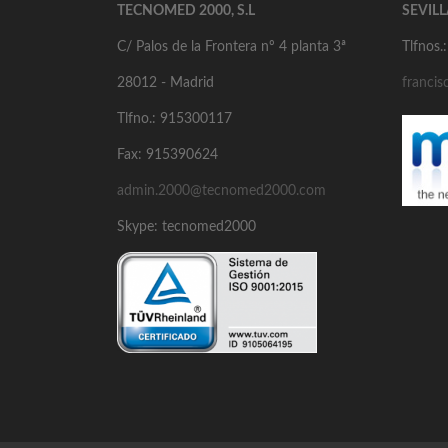
TECNOMED 2000, S.L
SEVIL
C/ Palos de la Frontera nº 4 planta 3ª
Tlfnos
28012 - Madrid
franci
Tlfno.: 915300117
Fax: 915390624
admin.2000@tecnomed2000.com
Skype: tecnomed2000