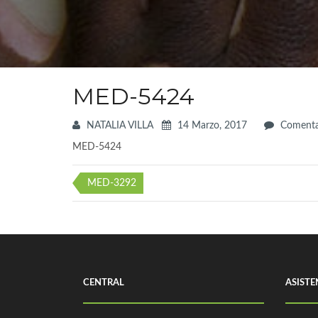
MED-5424
NATALIA VILLA
14 Marzo, 2017
Comenta
MED-5424
Navegación
MED-3292
de
entradas
CENTRAL
ASIST