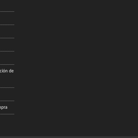
cción de
mpra